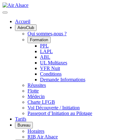
Accueil
AéroClub
Qui sommes-nous ?
Formation
PPL
LAPL
ABL
UL Multiaxes
VFR Nuit
Conditions
Demande Informations
Réussites
Flotte
Médecin
Charte LFGB
Vol Découverte / Initiation
Passeport d’Initiation au Pilotage
Tarifs
Bureau
Horaires
RIB Air Alsace