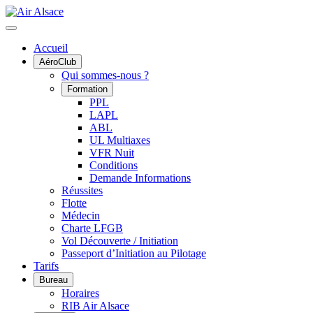
Accueil
AéroClub
Qui sommes-nous ?
Formation
PPL
LAPL
ABL
UL Multiaxes
VFR Nuit
Conditions
Demande Informations
Réussites
Flotte
Médecin
Charte LFGB
Vol Découverte / Initiation
Passeport d’Initiation au Pilotage
Tarifs
Bureau
Horaires
RIB Air Alsace